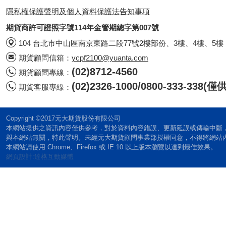
隱私權保護聲明及個人資料保護法告知事項
期貨商許可證照字號114年金管期總字第007號
104 台北市中山區南京東路二段77號2樓部份、3樓、4樓、5樓
期貨顧問信箱：
ycpf2100@yuanta.com
(02)8712-4560
期貨顧問專線：
(02)2326-1000/0800-333-338
期貨客服專線：
Copyright ©2017元大期貨股份有限公司
本網站提供之資訊內容僅供參考，對於資料內容錯誤、更新延誤或傳輸中斷
與本網站無關，特此聲明。未經元大期貨顧問事業部授權同意，不得將網站
本網站請使用 Chrome、Firefox 或 IE 10 以上版本瀏覽以達到最佳效果。
網頁設計:達格互動媒體