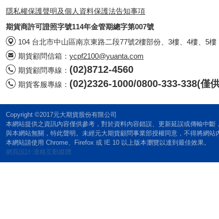
隱私權保護聲明及個人資料保護法告知事項
期貨商許可證照字號114年金管期總字第007號
104 台北市中山區南京東路二段77號2樓部份、3樓、4樓、5樓
期貨顧問信箱：
ycpf2100@yuanta.com
(02)8712-4560
期貨顧問專線：
(02)2326-1000/0800-333-338
期貨客服專線：
Copyright ©2017元大期貨股份有限公司
本網站提供之資訊內容僅供參考，對於資料內容錯誤、更新延誤或傳輸中斷
與本網站無關，特此聲明。未經元大期貨顧問事業部授權同意，不得將網站
本網站請使用 Chrome、Firefox 或 IE 10 以上版本瀏覽以達到最佳效果。
網頁設計:達格互動媒體