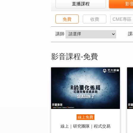
直播課程
影
免費
收費
CME專區
講師
課
影音課程-免費
線上免費
線上｜研究團隊｜程式交易