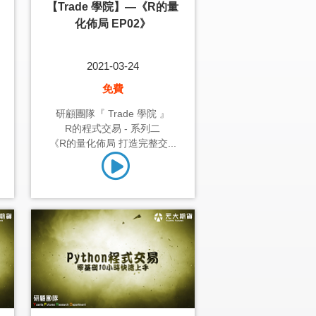
【Trade 學院】—《R的量
化佈局 EP02》
2021-03-24
免費
研顧團隊『 Trade 學院 』
R的程式交易 - 系列二
《R的量化佈局 打造完整交...