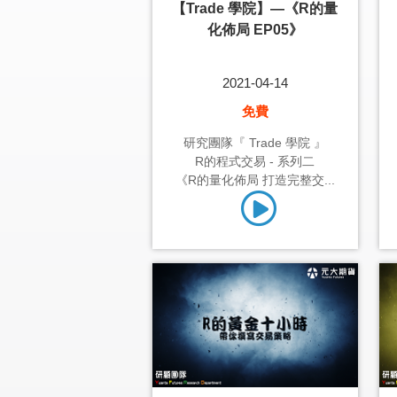
【Trade 學院】—《R的量
化佈局 EP05》
2021-04-14
免費
研究團隊『 Trade 學院 』
R的程式交易 - 系列二
《R的量化佈局 打造完整交...