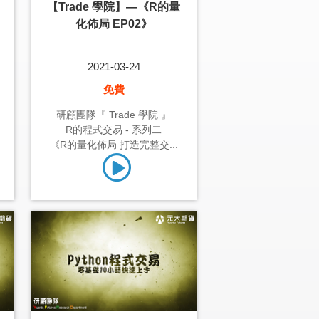
【Trade 學院】—《R的量
化佈局 EP02》
2021-03-24
免費
研顧團隊『 Trade 學院 』
R的程式交易 - 系列二
《R的量化佈局 打造完整交...