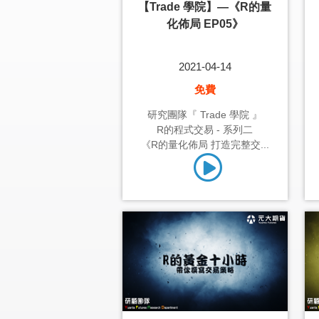
【Trade 學院】—《R的量
化佈局 EP05》
2021-04-14
免費
研究團隊『 Trade 學院 』
R的程式交易 - 系列二
《R的量化佈局 打造完整交...