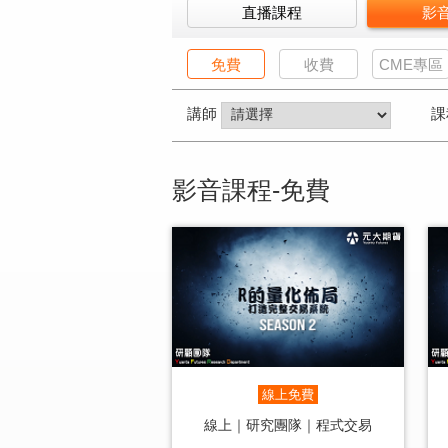
直播課程
影
免費
收費
CME專區
講師
課
影音課程-免費
線上免費
線上｜研究團隊｜程式交易