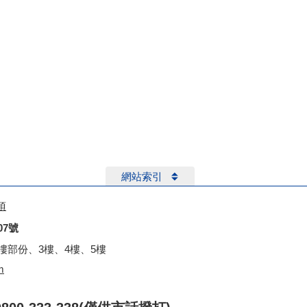
網站索引
項
07號
2樓部份、3樓、4樓、5樓
m