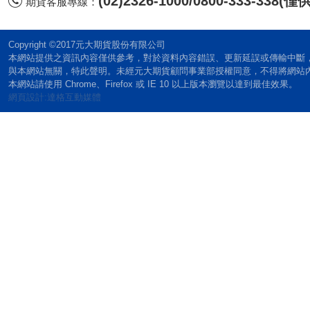
(02)2326-1000/0800-333-338
期貨客服專線：
Copyright ©2017元大期貨股份有限公司
本網站提供之資訊內容僅供參考，對於資料內容錯誤、更新延誤或傳輸中斷
與本網站無關，特此聲明。未經元大期貨顧問事業部授權同意，不得將網站
本網站請使用 Chrome、Firefox 或 IE 10 以上版本瀏覽以達到最佳效果。
網頁設計:達格互動媒體