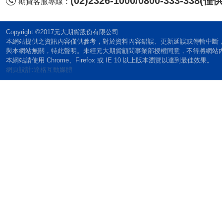
(02)2326-1000/0800-333-338
期貨客服專線：
Copyright ©2017元大期貨股份有限公司
本網站提供之資訊內容僅供參考，對於資料內容錯誤、更新延誤或傳輸中斷
與本網站無關，特此聲明。未經元大期貨顧問事業部授權同意，不得將網站
本網站請使用 Chrome、Firefox 或 IE 10 以上版本瀏覽以達到最佳效果。
網頁設計:達格互動媒體