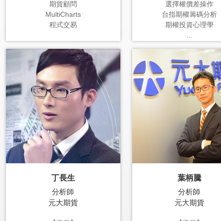
期貨顧問
選擇權價差操作
MultiCharts
台指期權籌碼分析
程式交易
期權投資心理學
...
丁長生
葉柄騰
分析師
分析師
元大期貨
元大期貨