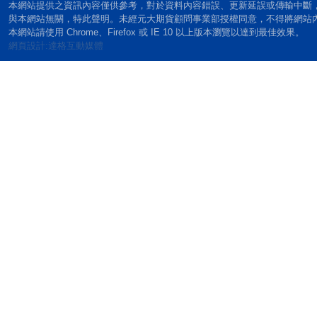
本網站提供之資訊內容僅供參考，對於資料內容錯誤、更新延誤或傳輸中斷
與本網站無關，特此聲明。未經元大期貨顧問事業部授權同意，不得將網站
本網站請使用 Chrome、Firefox 或 IE 10 以上版本瀏覽以達到最佳效果。
網頁設計:達格互動媒體