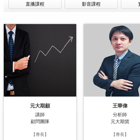
直播課程
影音課程
元大期顧
王華偉
講師
分析師
顧問團隊
元大期貨
【專長】
【專長】