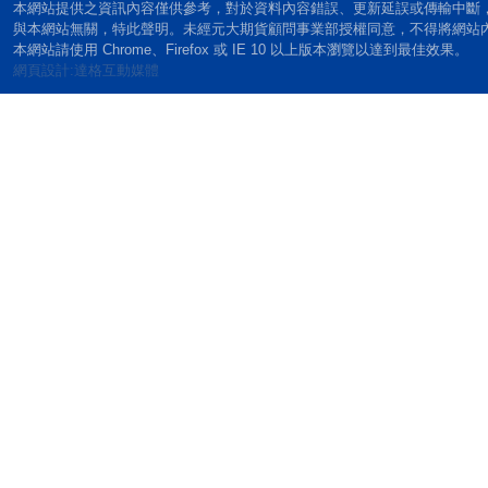
本網站提供之資訊內容僅供參考，對於資料內容錯誤、更新延誤或傳輸中斷
與本網站無關，特此聲明。未經元大期貨顧問事業部授權同意，不得將網站
本網站請使用 Chrome、Firefox 或 IE 10 以上版本瀏覽以達到最佳效果。
網頁設計:達格互動媒體