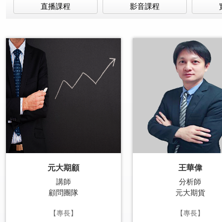
直播課程
影音課程
元大期顧
王華偉
講師
分析師
顧問團隊
元大期貨
【專長】
【專長】