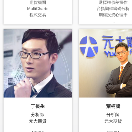
期貨顧問
選擇權價差操作
MultiCharts
台指期權籌碼分析
程式交易
期權投資心理學
...
丁長生
葉柄騰
分析師
分析師
元大期貨
元大期貨