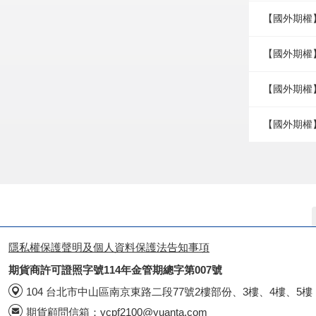
【國外期權
【國外期權】
【國外期權】
【國外期權
隱私權保護聲明及個人資料保護法告知事項
期貨商許可證照字號114年金管期總字第007號
104 台北市中山區南京東路二段77號2樓部份、3樓、4樓、5樓
期貨顧問信箱：
ycpf2100@yuanta.com