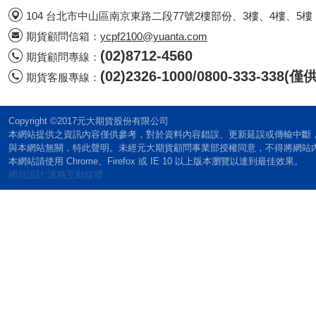
104 台北市中山區南京東路二段77號2樓部份、3樓、4樓、5樓
期貨顧問信箱：
ycpf2100@yuanta.com
(02)8712-4560
期貨顧問專線：
(02)2326-1000/0800-333-338
期貨客服專線：
Copyright ©2017元大期貨股份有限公司
本網站提供之資訊內容僅供參考，對於資料內容錯誤、更新延誤或傳輸中斷
與本網站無關，特此聲明。未經元大期貨顧問事業部授權同意，不得將網站
本網站請使用 Chrome、Firefox 或 IE 10 以上版本瀏覽以達到最佳效果。
網頁設計:達格互動媒體