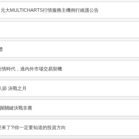
) 元大MULTICHARTS行情服務主機例行維護公告
禮
疫情時代，過內外市場交易契機
八節 決戰之月
掌握關鍵決戰非農
要來了?!你一定要知道的投資方向