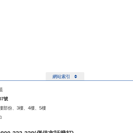
網站索引
項
07號
2樓部份、3樓、4樓、5樓
m