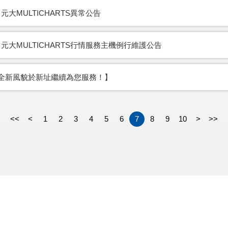
 元大MULTICHARTS異常公告
) 元大MULTICHARTS行情服務主機例行維護公告
以全新風貌於新址繼續為您服務！】
<<
<
1
2
3
4
5
6
7
8
9
10
>
>>