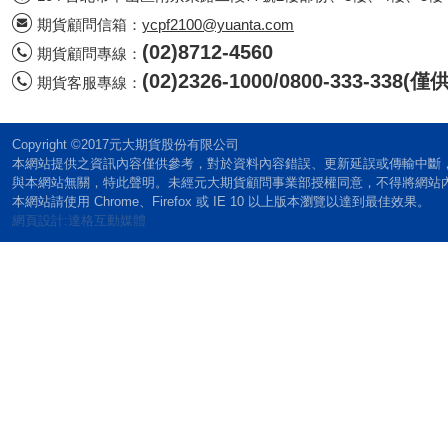
期貨顧問信箱：
ycpf2100@yuanta.com
(02)8712-4560
期貨顧問專線：
(02)2326-1000/0800-333-338
期貨客服專線：
Copyright ©2017元大期貨股份有限公司
本網站提供之資訊內容僅供參考，對於資料內容錯誤、更新延誤或傳輸中斷
與本網站無關，特此聲明。未經元大期貨顧問事業部授權同意，不得將網站
本網站請使用 Chrome、Firefox 或 IE 10 以上版本瀏覽以達到最佳效果。
網頁設計:達格互動媒體