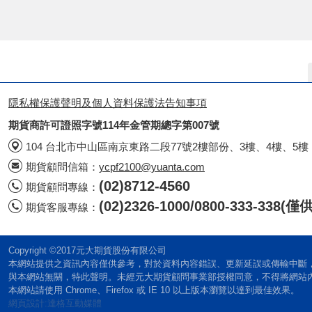
隱私權保護聲明及個人資料保護法告知事項
期貨商許可證照字號114年金管期總字第007號
104 台北市中山區南京東路二段77號2樓部份、3樓、4樓、5樓
期貨顧問信箱：
ycpf2100@yuanta.com
(02)8712-4560
期貨顧問專線：
(02)2326-1000/0800-333-338
期貨客服專線：
Copyright ©2017元大期貨股份有限公司
本網站提供之資訊內容僅供參考，對於資料內容錯誤、更新延誤或傳輸中斷
與本網站無關，特此聲明。未經元大期貨顧問事業部授權同意，不得將網站
本網站請使用 Chrome、Firefox 或 IE 10 以上版本瀏覽以達到最佳效果。
網頁設計:達格互動媒體