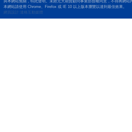
與本網站無關，特此聲明。未經元大期貨顧問事業部授權同意，不得將網站
本網站請使用 Chrome、Firefox 或 IE 10 以上版本瀏覽以達到最佳效果。
網頁設計:達格互動媒體