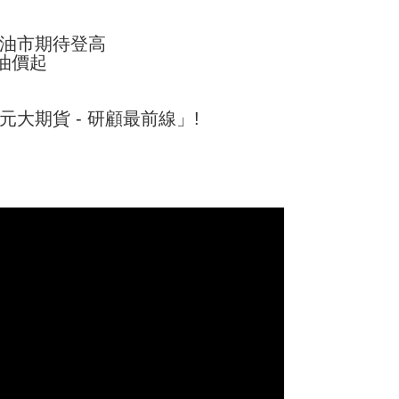
油市期待登高
風油價起
大期貨 - 研顧最前線」!