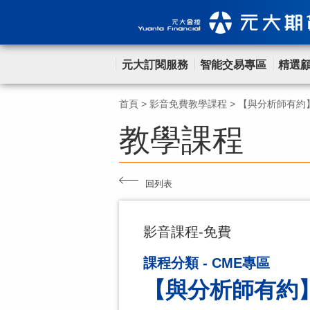
元大訂閱服務
智能交易專區
精選
首頁
>
影音免費教學課程
>
【與分析師有約】
教學課程
回列表
影音課程-免費
課程分類 - CME專區
【與分析師有約】