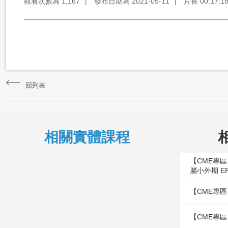
觀看次數為
1,167
|
發布日期為
2021-05-11
|
片長
00:17:1
回列表
相關實體課程
【CME專
屬小外期 E
【CME專區
【CME專區