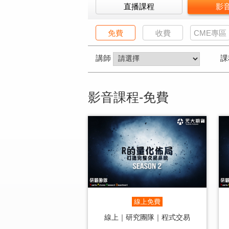
直播課程
影
免費
收費
CME專區
講師
課
影音課程-免費
線上免費
線上｜研究團隊｜程式交易