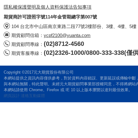
隱私權保護聲明及個人資料保護法告知事項
期貨商許可證照字號114年金管期總字第007號
104 台北市中山區南京東路二段77號2樓部份、3樓、4樓、5樓
期貨顧問信箱：
ycpf2100@yuanta.com
(02)8712-4560
期貨顧問專線：
(02)2326-1000/0800-333-338
期貨客服專線：
Copyright ©2017元大期貨股份有限公司
本網站提供之資訊內容僅供參考，對於資料內容錯誤、更新延誤或傳輸中斷
與本網站無關，特此聲明。未經元大期貨顧問事業部授權同意，不得將網站
本網站請使用 Chrome、Firefox 或 IE 10 以上版本瀏覽以達到最佳效果。
網頁設計:達格互動媒體