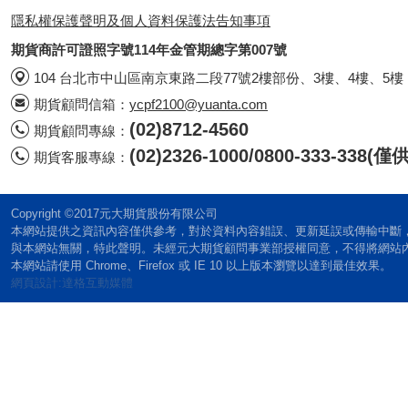
隱私權保護聲明及個人資料保護法告知事項
期貨商許可證照字號114年金管期總字第007號
104 台北市中山區南京東路二段77號2樓部份、3樓、4樓、5樓
期貨顧問信箱：
ycpf2100@yuanta.com
(02)8712-4560
期貨顧問專線：
(02)2326-1000/0800-333-338
期貨客服專線：
Copyright ©2017元大期貨股份有限公司
本網站提供之資訊內容僅供參考，對於資料內容錯誤、更新延誤或傳輸中斷
與本網站無關，特此聲明。未經元大期貨顧問事業部授權同意，不得將網站
本網站請使用 Chrome、Firefox 或 IE 10 以上版本瀏覽以達到最佳效果。
網頁設計:達格互動媒體