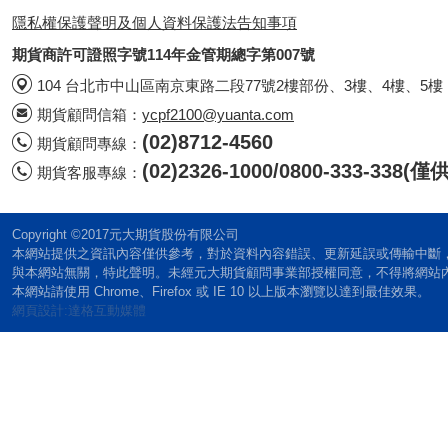
隱私權保護聲明及個人資料保護法告知事項
期貨商許可證照字號114年金管期總字第007號
104 台北市中山區南京東路二段77號2樓部份、3樓、4樓、5樓
期貨顧問信箱：
ycpf2100@yuanta.com
(02)8712-4560
期貨顧問專線：
(02)2326-1000/0800-333-338
期貨客服專線：
Copyright ©2017元大期貨股份有限公司
本網站提供之資訊內容僅供參考，對於資料內容錯誤、更新延誤或傳輸中斷
與本網站無關，特此聲明。未經元大期貨顧問事業部授權同意，不得將網站
本網站請使用 Chrome、Firefox 或 IE 10 以上版本瀏覽以達到最佳效果。
網頁設計:達格互動媒體