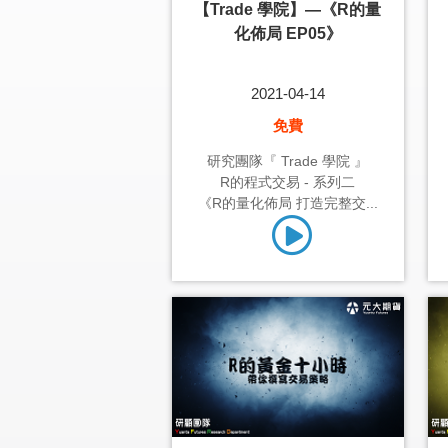
【Trade 學院】—《R的量
化佈局 EP05》
2021-04-14
免費
研究團隊『 Trade 學院 』
R的程式交易 - 系列二
《R的量化佈局 打造完整交...