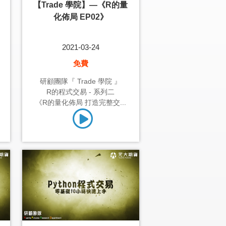
【Trade 學院】—《R的量
化佈局 EP02》
2021-03-24
免費
研顧團隊『 Trade 學院 』
R的程式交易 - 系列二
《R的量化佈局 打造完整交...