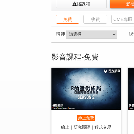
直播課程
影
免費
收費
CME專區
講師
課
影音課程-免費
線上免費
線上｜研究團隊｜程式交易