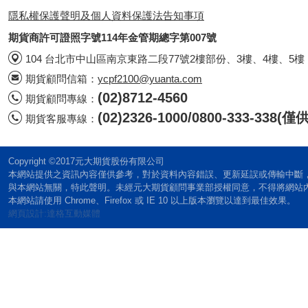
隱私權保護聲明及個人資料保護法告知事項
期貨商許可證照字號114年金管期總字第007號
104 台北市中山區南京東路二段77號2樓部份、3樓、4樓、5樓
期貨顧問信箱：
ycpf2100@yuanta.com
(02)8712-4560
期貨顧問專線：
(02)2326-1000/0800-333-338
期貨客服專線：
Copyright ©2017元大期貨股份有限公司
本網站提供之資訊內容僅供參考，對於資料內容錯誤、更新延誤或傳輸中斷
與本網站無關，特此聲明。未經元大期貨顧問事業部授權同意，不得將網站
本網站請使用 Chrome、Firefox 或 IE 10 以上版本瀏覽以達到最佳效果。
網頁設計:達格互動媒體