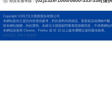
(02)2326-1000/0800-333-338
期貨客服專線：
Copyright ©2017元大期貨股份有限公司
本網站提供之資訊內容僅供參考，對於資料內容錯誤、更新延誤或傳輸中斷
與本網站無關，特此聲明。未經元大期貨顧問事業部授權同意，不得將網站
本網站請使用 Chrome、Firefox 或 IE 10 以上版本瀏覽以達到最佳效果。
網頁設計:達格互動媒體