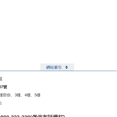
網站索引
項
07號
2樓部份、3樓、4樓、5樓
m