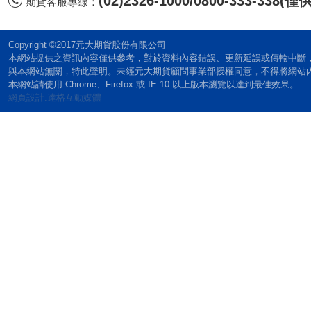
(02)2326-1000/0800-333-338
期貨客服專線：
Copyright ©2017元大期貨股份有限公司
本網站提供之資訊內容僅供參考，對於資料內容錯誤、更新延誤或傳輸中斷
與本網站無關，特此聲明。未經元大期貨顧問事業部授權同意，不得將網站
本網站請使用 Chrome、Firefox 或 IE 10 以上版本瀏覽以達到最佳效果。
網頁設計:達格互動媒體