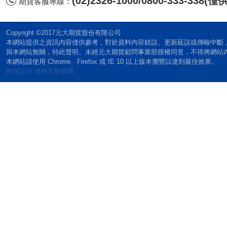
(02)2326-1000/0800-333-338
期貨客服專線：
Copyright ©2017元大期貨股份有限公司
本網站提供之資訊內容僅供參考，對於資料內容錯誤、更新延誤或傳輸中斷
與本網站無關，特此聲明。未經元大期貨顧問事業部授權同意，不得將網站
本網站請使用 Chrome、Firefox 或 IE 10 以上版本瀏覽以達到最佳效果。
網頁設計:達格互動媒體