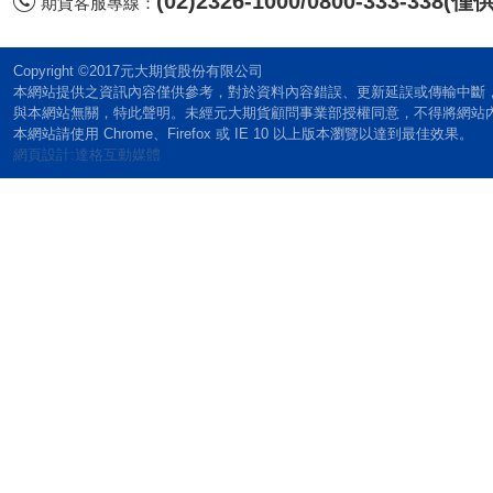
(02)2326-1000/0800-333-338
期貨客服專線：
Copyright ©2017元大期貨股份有限公司
本網站提供之資訊內容僅供參考，對於資料內容錯誤、更新延誤或傳輸中斷
與本網站無關，特此聲明。未經元大期貨顧問事業部授權同意，不得將網站
本網站請使用 Chrome、Firefox 或 IE 10 以上版本瀏覽以達到最佳效果。
網頁設計:達格互動媒體