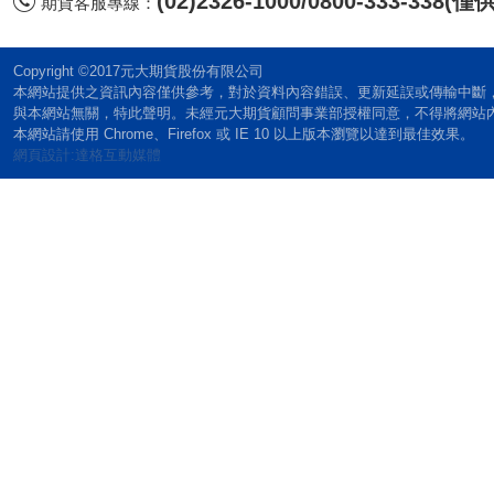
(02)2326-1000/0800-333-338
期貨客服專線：
Copyright ©2017元大期貨股份有限公司
本網站提供之資訊內容僅供參考，對於資料內容錯誤、更新延誤或傳輸中斷
與本網站無關，特此聲明。未經元大期貨顧問事業部授權同意，不得將網站
本網站請使用 Chrome、Firefox 或 IE 10 以上版本瀏覽以達到最佳效果。
網頁設計:達格互動媒體