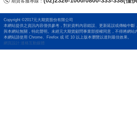
(02)2326-1000/0800-333-338
期貨客服專線：
Copyright ©2017元大期貨股份有限公司
本網站提供之資訊內容僅供參考，對於資料內容錯誤、更新延誤或傳輸中斷
與本網站無關，特此聲明。未經元大期貨顧問事業部授權同意，不得將網站
本網站請使用 Chrome、Firefox 或 IE 10 以上版本瀏覽以達到最佳效果。
網頁設計:達格互動媒體