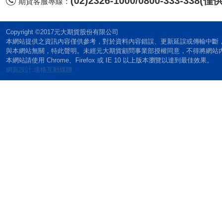
(02)2326-1000/0800-333-338
期貨客服專線：
Copyright ©2017元大期貨股份有限公司
本網站提供之資訊內容僅供參考，對於資料內容錯誤、更新延誤或傳輸中斷
與本網站無關，特此聲明。未經元大期貨顧問事業部授權同意，不得將網站
本網站請使用 Chrome、Firefox 或 IE 10 以上版本瀏覽以達到最佳效果。
網頁設計:達格互動媒體