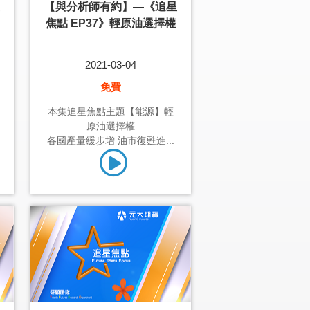
【與分析師有約】—《追星
焦點 EP37》輕原油選擇權
2021-03-04
免費
本集追星焦點主題【能源】輕
原油選擇權
各國產量緩步增 油市復甦進...