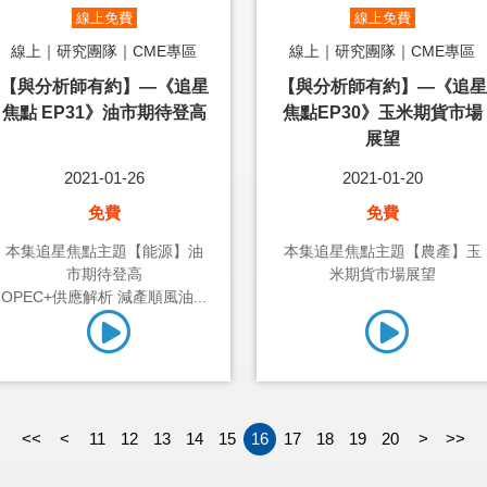
線上免費
線上免費
線上｜研究團隊｜CME專區
線上｜研究團隊｜CME專區
【與分析師有約】—《追星
【與分析師有約】—《追星
焦點 EP31》油市期待登高
焦點EP30》玉米期貨市場
展望
2021-01-26
2021-01-20
免費
免費
本集追星焦點主題【能源】油
本集追星焦點主題【農產】玉
市期待登高
米期貨市場展望
OPEC+供應解析 減產順風油...
<<
<
11
12
13
14
15
16
17
18
19
20
>
>>