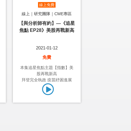
線上免費
線上｜研究團隊｜CME專區
【與分析師有約】—《追星
焦點 EP28》美股再戰新高
2021-01-12
免費
本集追星焦點主題【指數】美
股再戰新高
拜登完全執政 疫苗紓困進展