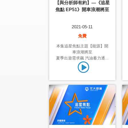
【與分析師有約】—《追星
焦點 EP51》開車浪潮將至
2021-05-11
免費
本集追星焦點主題【能源】開
車浪潮將至
夏季出遊需求飆 汽油蓄力逐...