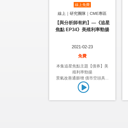
線上免費
線上｜研究團隊｜CME專區
【與分析師有約】—《追星
焦點 EP34》美殖利率勁揚
2021-02-23
免費
本集追星焦點主題【債券】美
殖利率勁揚
景氣改善通膨增 債市空頭具...