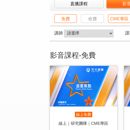
直播課程
影
免費
收費
CME專區
講師
課
影音課程-免費
線上免費
線上｜研究團隊｜CME專區