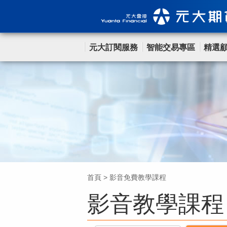
元大訂閱服務
智能交易專區
精選
首頁
>
影音免費教學課程
影音教學課程