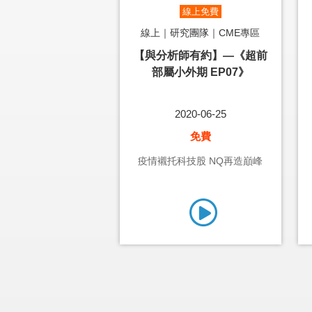
線上免費
線上｜研究團隊｜CME專區
【與分析師有約】—《超前
部屬小外期 EP07》
2020-06-25
免費
疫情襯托科技股 NQ再造巔峰