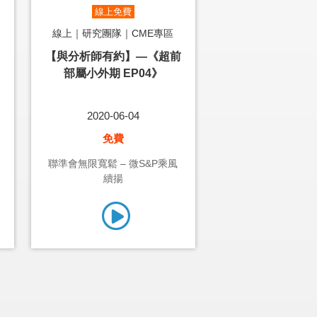
線上免費
線上｜研究團隊｜CME專區
【與分析師有約】—《超前
部屬小外期 EP04》
2020-06-04
免費
聯準會無限寬鬆 – 微S&P乘風
續揚