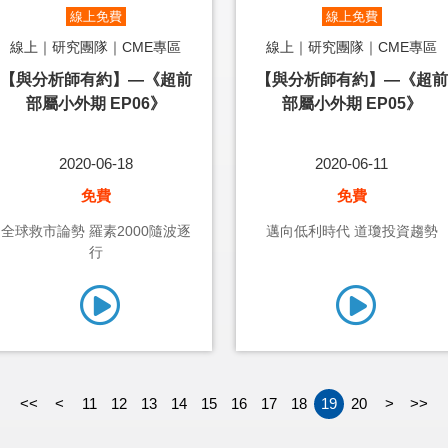
線上免費
線上免費
線上｜研究團隊｜CME專區
線上｜研究團隊｜CME專區
【與分析師有約】—《超前
【與分析師有約】—《超前
部屬小外期 EP06》
部屬小外期 EP05》
2020-06-18
2020-06-11
免費
免費
全球救市論勢 羅素2000隨波逐
邁向低利時代 道瓊投資趨勢
行
<<
<
11
12
13
14
15
16
17
18
19
20
>
>>