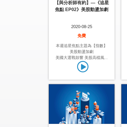
【與分析師有約】—《追星
焦點 EP02》美股動盪加劇
2020-08-25
免費
本週追星焦點主題為【指數】
美股動盪加劇
美國大選戰鼓響 美股高檔風...