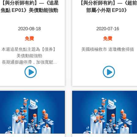
【與分析師有約】—《追星
【與分析師有約】—《超前
焦點 EP01》美債動能強勁
部屬小外期 EP10》
2020-08-18
2020-07-16
免費
免費
本週追星焦點主題為【債券】
美國積極救市 道瓊機會掃描
美債動能強勁
長期通膨趨停滯，加強寬鬆...